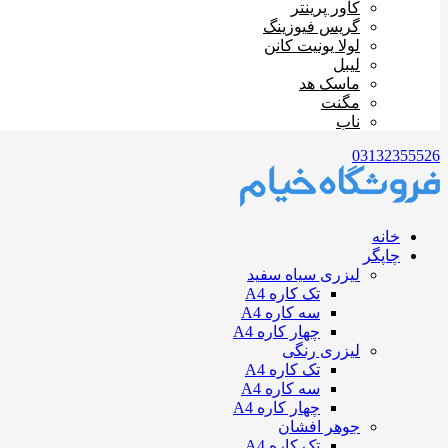
کاور پرینتر
گریس فیوزینگ
لولا یونیت کانن
لیبل
ماسک هد
مگنت
ناب
03132355526
خانه
چاپگر
لیزری سیاه سفید
تک کاره A4
سه کاره A4
چهار کاره A4
لیزری رنگی
تک کاره A4
سه کاره A4
چهار کاره A4
جوهر افشان
تک کاره A4