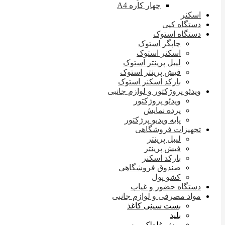
چهار کاره A4
اسکنر
دستگاه کپی
دستگاه استوک
چاپگر استوک
اسکنر استوک
لیبل پرینتر استوک
فیش پرینتر استوک
بارکد اسکنر استوک
ویدئو پروژکتور و لوازم جانبی
ویدئو پروژکتور
پرده نمایش
پایه ویدیو پرژکتور
تجهیزات فروشگاهی
لیبل پرینتر
فیش پرینتر
بارکد اسکنر
صندوق فروشگاهی
کشو پول
دستگاه حضور و غیاب
مواد مصرفی و لوازم جانبی
بست سینی کاغذ
بلید
بوش غلطک پرس