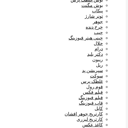
بوش مگنت
پیکاپ
تونر شارژ
جوهر
چرخ دنده
چیپ
چینی هیتر فیوزینگ
حلال
درام
دکتر بلید
ریبون
ریل
سپریشن پد
سوکت
غلطک پرس
فوم رول
فیلم فکس
فیلم فیوزینگ
قاب فیوزینگ
کابل
کارتریج جوهر افشان
کارتریج لیزری
کاغذ عکس