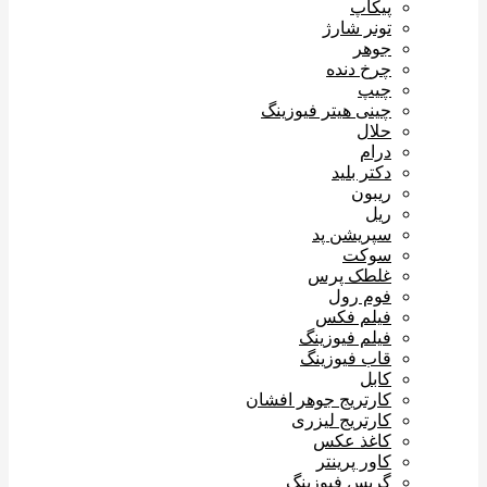
پیکاپ
تونر شارژ
جوهر
چرخ دنده
چیپ
چینی هیتر فیوزینگ
حلال
درام
دکتر بلید
ریبون
ریل
سپریشن پد
سوکت
غلطک پرس
فوم رول
فیلم فکس
فیلم فیوزینگ
قاب فیوزینگ
کابل
کارتریج جوهر افشان
کارتریج لیزری
کاغذ عکس
کاور پرینتر
گریس فیوزینگ