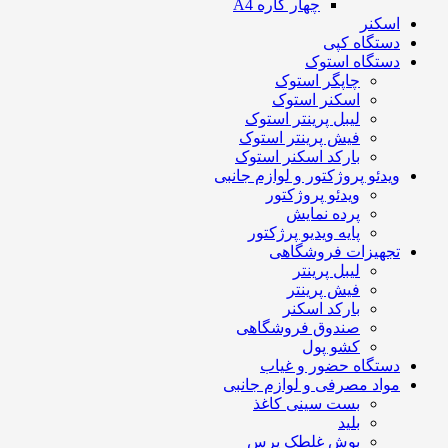
چهار کاره A4
اسکنر
دستگاه کپی
دستگاه استوک
چاپگر استوک
اسکنر استوک
لیبل پرینتر استوک
فیش پرینتر استوک
بارکد اسکنر استوک
ویدئو پروژکتور و لوازم جانبی
ویدئو پروژکتور
پرده نمایش
پایه ویدیو پرژکتور
تجهیزات فروشگاهی
لیبل پرینتر
فیش پرینتر
بارکد اسکنر
صندوق فروشگاهی
کشو پول
دستگاه حضور و غیاب
مواد مصرفی و لوازم جانبی
بست سینی کاغذ
بلید
بوش غلطک پرس