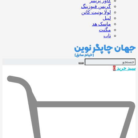
کاور پرینتر
گریس فیوزینگ
لولا یونیت کانن
لیبل
ماسک هد
مگنت
ناب
سبد خرید
0