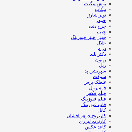
بوش مگنت
پیکاپ
تونر شارژ
جوهر
چرخ دنده
چیپ
چینی هیتر فیوزینگ
حلال
درام
دکتر بلید
ریبون
ریل
سپریشن پد
سوکت
غلطک پرس
فوم رول
فیلم فکس
فیلم فیوزینگ
قاب فیوزینگ
کابل
کارتریج جوهر افشان
کارتریج لیزری
کاغذ عکس