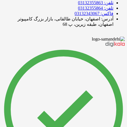
تلفن: 03132355863
تلفن: 03132355864
فاکس: 03132343067
آدرس: اصفهان، خیابان طالقانی، بازار بزرگ کامپیوتر
اصفهان، طبقه زیرین، پ 68