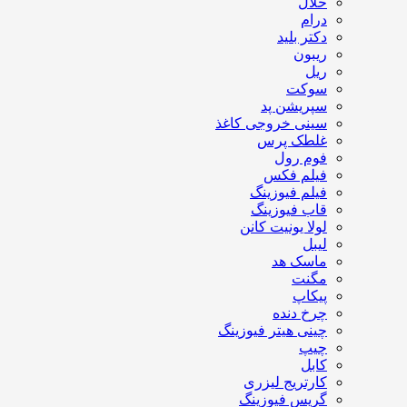
حلال
درام
دکتر بلید
ریبون
ریل
سوکت
سپریشن پد
سینی خروجی کاغذ
غلطک پرس
فوم رول
فیلم فکس
فیلم فیوزینگ
قاب فیوزینگ
لولا یونیت کانن
لیبل
ماسک هد
مگنت
پیکاپ
چرخ دنده
چینی هیتر فیوزینگ
چیپ
کابل
کارتریج لیزری
گریس فیوزینگ