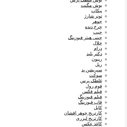
بوش مگنت
پیکاپ
تونر شارژ
جوهر
چرخ دنده
چیپ
چینی هیتر فیوزینگ
حلال
درام
دکتر بلید
ریبون
ریل
سپریشن پد
سوکت
غلطک پرس
فوم رول
فیلم فکس
فیلم فیوزینگ
قاب فیوزینگ
کابل
کارتریج جوهر افشان
کارتریج لیزری
کاغذ عکس