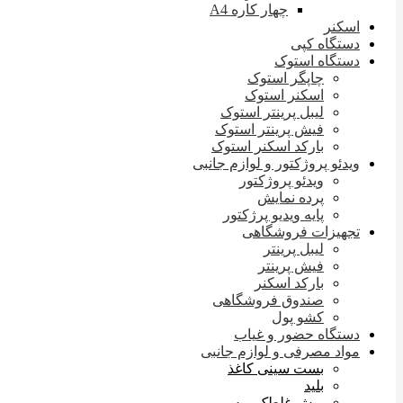
چهار کاره A4
اسکنر
دستگاه کپی
دستگاه استوک
چاپگر استوک
اسکنر استوک
لیبل پرینتر استوک
فیش پرینتر استوک
بارکد اسکنر استوک
ویدئو پروژکتور و لوازم جانبی
ویدئو پروژکتور
پرده نمایش
پایه ویدیو پرژکتور
تجهیزات فروشگاهی
لیبل پرینتر
فیش پرینتر
بارکد اسکنر
صندوق فروشگاهی
کشو پول
دستگاه حضور و غیاب
مواد مصرفی و لوازم جانبی
بست سینی کاغذ
بلید
بوش غلطک پرس