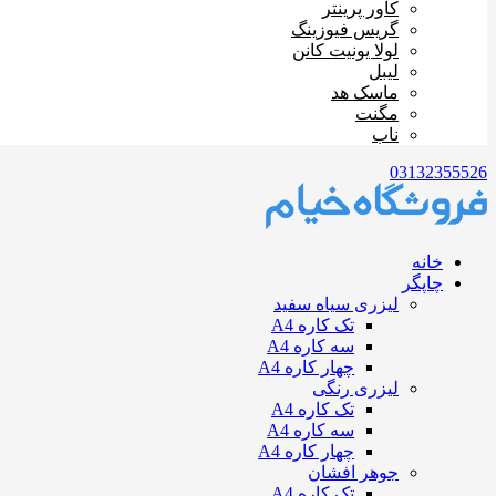
کاور پرینتر
گریس فیوزینگ
لولا یونیت کانن
لیبل
ماسک هد
مگنت
ناب
03132355526
خانه
چاپگر
لیزری سیاه سفید
تک کاره A4
سه کاره A4
چهار کاره A4
لیزری رنگی
تک کاره A4
سه کاره A4
چهار کاره A4
جوهر افشان
تک کاره A4